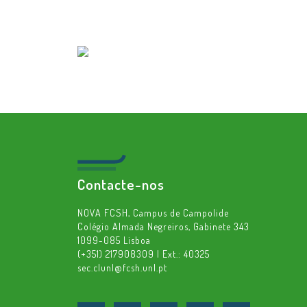
Contacte-nos
NOVA FCSH, Campus de Campolide
Colégio Almada Negreiros, Gabinete 343
1099-085 Lisboa
(+351) 217908309 | Ext.: 40325
sec.clunl@fcsh.unl.pt