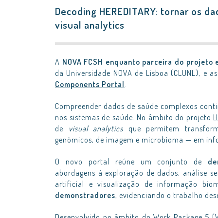
Decoding HEREDITARY: tornar os da
visual analytics
A
NOVA FCSH enquanto parceira do projeto
da Universidade NOVA de Lisboa (CLUNL), e a
Components Portal
.
Compreender dados de saúde complexos continu
nos sistemas de saúde. No âmbito do projeto
H
de
visual analytics
que permitem transforma
genómicos, de imagem e microbioma — em infor
O novo portal reúne um conjunto de
de
abordagens à exploração de dados, análise sem
artificial e visualização de informação bi
demonstradores
, evidenciando o trabalho des
Desenvolvido no âmbito do Work Package 5 