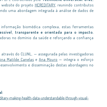
o website do projeto
HEREDITARY
, reunindo contributos
vendo uma abordagem integrada à análise de dados de
e informação biomédica complexa, estas ferramentas
essível, transparente e orientada para o impacto
,
adoras no domínio da saúde e reforçando a confiança
 através do CLUNL, — assegurada pelas investigadoras
Ana Matilde Canelas
e
Ana Mouro
— integra o esforço
 desenvolvimento e disseminação destas abordagens no
l:
editary-making-health-data-understandable-through-visual-