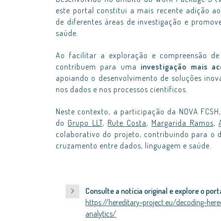
este portal constitui a mais recente adição a
de diferentes áreas de investigação e promo
saúde.
Ao facilitar a exploração e compreensão d
contribuem para uma
investigação mais ac
apoiando o desenvolvimento de soluções inov
nos dados e nos processos científicos.
Neste contexto, a participação da NOVA FCSH,
do
Grupo LLT
,
Rute Costa
,
Margarida Ramos
,
colaborativo do projeto, contribuindo para o
cruzamento entre dados, linguagem e saúde.
Consulte a notícia original e explore o porta
https://hereditary-project.eu/decoding-her
analytics/