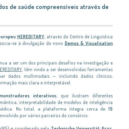
dos de saúde compreensíveis através de
 europeu
HEREDITARY
, através do Centro de Linguística
ssocia-se à divulgação do novo
Demos & Visualisation
a a ser um dos principais desafios na investigação e
EREDITARY
, têm vindo a ser desenvolvidas ferramentas
r dados multimodais — incluindo dados clínicos,
mação mais clara e interpretável.
monstradores interativos
, que ilustram diferentes
ântica, interpretabilidade de modelos de inteligência
omédica. No total, a plataforma integra cerca de
15
envolvido por vários parceiros do consórcio.
(WP5) e coordenado pela
Technische Universität Graz
,