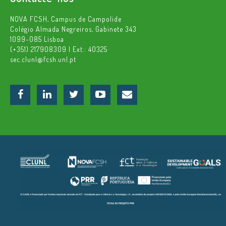
NOVA FCSH, Campus de Campolide
Colégio Almada Negreiros, Gabinete 343
1099-085 Lisboa
(+351) 217908309 | Ext.: 40325
sec.clunl@fcsh.unl.pt