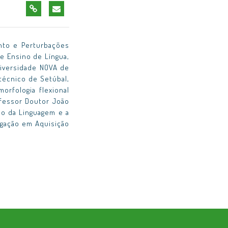
nto e Perturbações
e Ensino de Língua,
niversidade NOVA de
técnico de Setúbal,
orfologia flexional
ofessor Doutor João
ão da Linguagem e a
igação em Aquisição