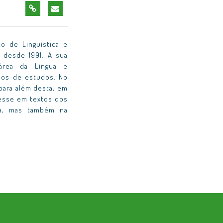
o de Linguística e
a desde 1991. A sua
 área da Língua e
iclos de estudos. No
para além desta, em
eresse em textos dos
sa, mas também na