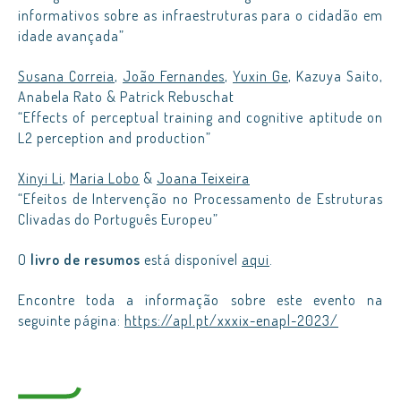
informativos sobre as infraestruturas para o cidadão em
idade avançada”
Susana Correia
,
João Fernandes
,
Yuxin Ge
, Kazuya Saito,
Anabela Rato & Patrick Rebuschat
“Effects of perceptual training and cognitive aptitude on
L2 perception and production”
Xinyi Li
,
Maria Lobo
&
Joana Teixeira
“Efeitos de Intervenção no Processamento de Estruturas
Clivadas do Português Europeu”
O
livro de resumos
está disponível
aqui
.
Encontre toda a informação sobre este evento na
seguinte página:
https://apl.pt/xxxix-enapl-2023/