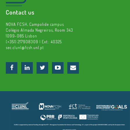
Contact us
NOVA FCSH, Campolide campus
Colégio Almada Negreiros, Room 343
1099-085 Lisbon
(+351) 217908309 | Ext.: 40325
sec.clunl@fcsh.unl.pt