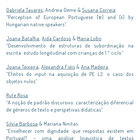
Gabriela Tavares
, Andreia Deme &
Susana Correia
:
“Perception of European Portuguese [ɐ] and [ɨ] by
Hungarian native speakers”
Joana Batalha
,
Aida Cardoso
&
Maria Lobo
“Desenvolvimento de estruturas de subordinação na
escrita: estudo longitudinal com crianças de 1.º ciclo”
Joana Teixeira
,
Alexandra Fiéis
&
Ana Madeira
“Efeitos do input na aquisição de PE L2: o caso dos
objetos nulos”
Rute Rosa
“A noção de padrão discursivo: caracterização diferencial
de géneros de texto e perspetivas didáticas”
Sílvia Barbosa
& Mariana Ninitas
“Envelhecer com dignidade: que respostas existem em
Portugal? – uma análise linguística de textos