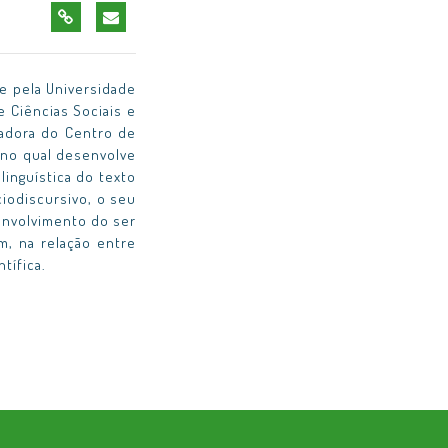
 e pela Universidade
e Ciências Sociais e
gadora do Centro de
 no qual desenvolve
linguística do texto
ciodiscursivo, o seu
envolvimento do ser
m, na relação entre
tífica.