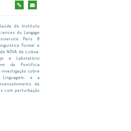
Saúde do Instituto
Sciences du Langage
iversité Paris 8
inguística Formal e
ade NOVA de Lisboa.
ge e Laboratório
em da Pontifícia
 investigação sobre
 Linguagem, e a
esenvolvimento de
ças com perturbação