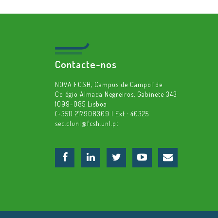
Contacte-nos
NOVA FCSH, Campus de Campolide
Colégio Almada Negreiros, Gabinete 343
1099-085 Lisboa
(+351) 217908309 | Ext.: 40325
sec.clunl@fcsh.unl.pt