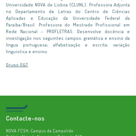
Universidade NOVA de Lisboa (CLUNL). Professora Adjunta
no Departamento de Letras do Centro de Ciências
Aplicadas e Educação da Universidade Federal da
Paraíba/Brasil. Professora do Mestrado Profissional em
Rede Nacional – PROFLETRAS. Desenvolve docência e
investigação nos seguintes campos: gramática e ensino da
língua portuguesa; alfabetização e escrita; variação
linguística e ensino.
Grupo G&T
Contacte-nos
NOVA FCSH, Campus de Campolide