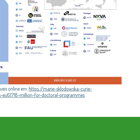
veis online em:
https://marie-sklodowska-curie-
eu61718-million-for-doctoral-programmes