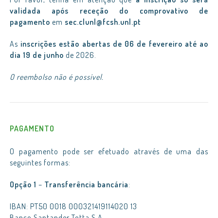
validada após receção do comprovativo de
pagamento
em
sec.clunl@fcsh.unl.pt
As
inscrições estão abertas de 06 de fevereiro até ao
dia
19
de junho
de 202
6
.
O reembolso não é possível.
PAGAMENTO
O pagamento pode ser efetuado através de uma das
seguintes formas:
Opção 1
–
Transferência bancária
:
IBAN​: ​PT50 0018 000321419114020 13
Banco Santander Totta S.A.