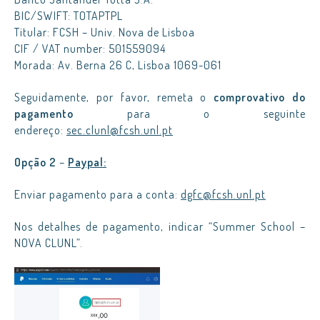
BIC/SWIFT: TOTAPTPL
Titular: FCSH – Univ. Nova de Lisboa
CIF / VAT number: 501559094
Morada: Av. Berna 26 C, Lisboa 1069-061
Seguidamente, por favor, remeta o
comprovativo do
pagamento
para o seguinte
endereço:
sec.clunl@fcsh.unl.pt
Opção 2
–
Paypal:
Enviar pagamento para a conta:
dgfc@fcsh.unl.pt
Nos detalhes de pagamento, indicar “Summer School –
NOVA CLUNL”.