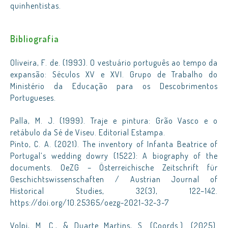
quinhentistas.
Bibliografia
Oliveira, F. de. (1993). O vestuário português ao tempo da
expansão: Séculos XV e XVI. Grupo de Trabalho do
Ministério da Educação para os Descobrimentos
Portugueses.
Palla, M. J. (1999). Traje e pintura: Grão Vasco e o
retábulo da Sé de Viseu. Editorial Estampa.
Pinto, C. A. (2021). The inventory of Infanta Beatrice of
Portugal’s wedding dowry (1522): A biography of the
documents. OeZG – Österreichische Zeitschrift für
Geschichtswissenschaften / Austrian Journal of
Historical Studies, 32(3), 122–142.
https://doi.org/10.25365/oezg-2021-32-3-7
Volpi, M. C., & Duarte Martins, S. (Coords.). (2025).